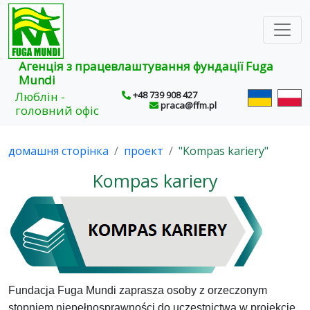
×
Агенція з працевлаштування фундації Fuga
Mundi
Люблін -
+48 739 908 427
praca@ffm.pl
головний офіс
домашня сторінка
проект
"Kompas kariery"
Kompas kariery
Fundacja Fuga Mundi zaprasza osoby z orzeczonym
stopniem niepełnosprawności do uczestnictwa w projekcie