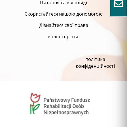
Питання та відповіді
Скористайтеся нашою допомогою
Дізнайтеся свої права
волонтерство
політика
конфіденційності