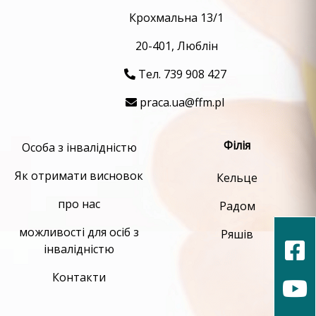
Крохмальна 13/1
20-401, Люблін
Тел. 739 908 427
praca.ua@ffm.pl
Філія
Особа з інвалідністю
Як отримати висновок
Кельце
про нас
Радом
можливості для осіб з
Ряшів
інвалідністю
Контакти